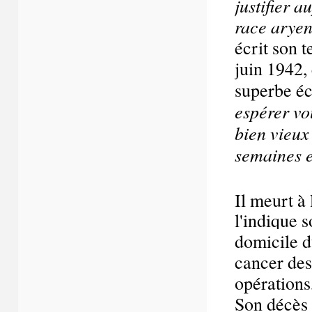
justifier 
race ary
écrit son t
juin 1942, 
superbe écr
espérer vou
bien vieux
semaines e
Il meurt à
l'indique 
domicile 
cancer des 
opérations
Son décès 