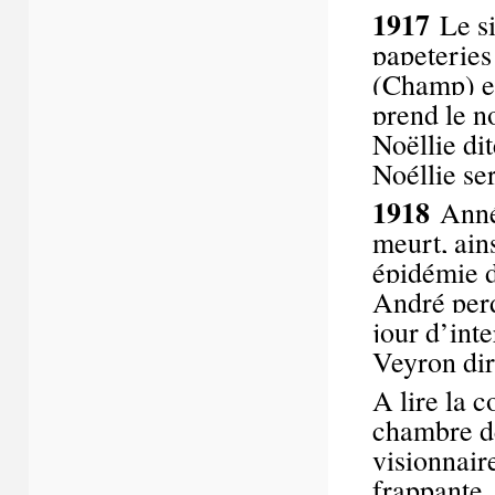
1917
Le si
papeteries
(Champ) et
prend le n
Noëllie di
Noéllie se
1918
Anné
meurt,
ain
épidémie 
André perd
jour d’int
Veyron dir
A lire la 
chambre d
visionnair
frappante