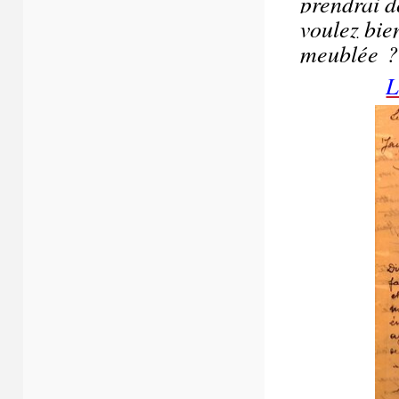
prendrai d
voulez bie
meublée ?
L