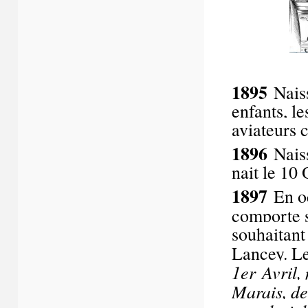
1895
Nais
enfants, l
aviateurs 
1896
Naiss
nait le 10
1897
En o
comporte s
souhaitant 
Lancey. Le
1
er
Avril, 
Marais, de