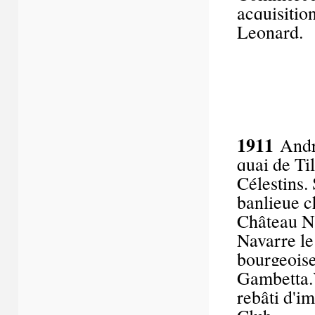
acquisitio
Leonard.
1911
Andr
quai de Til
Célestins. 
banlieue c
Château Na
Navarre l
bourgeoise
Gambetta.V
rebâti d'i