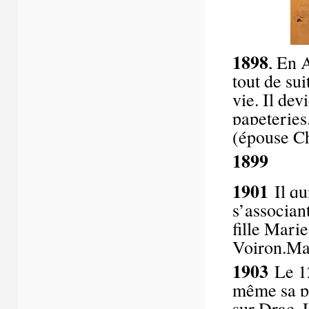
1898
, En A
tout de sui
vie. Il de
papeteries
(épouse C
1899
1901
Il qu
s’associan
fille Mari
Voiron.Ma
1903
Le 12
même sa pâ
sur Drac. 