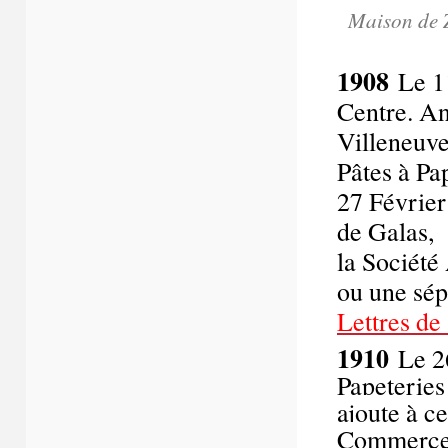
Maison de Z
1908
Le 11
Centre. An
Villeneuve
Pâtes à Pa
27 Février
de Galas,
la Sociét
ou une sép
Lettres de
1910
Le 26
Papeteries
ajoute à c
Commerce e