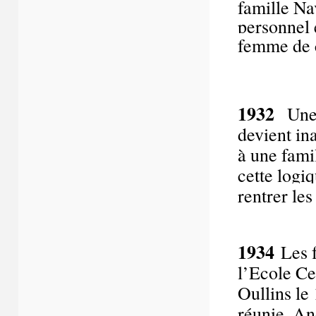
famille Na
personnel
femme de 
1932
Une 
devient in
à une fami
cette logi
rentrer le
1934
Les f
l’Ecole Ce
Oullins le 
réunie. A