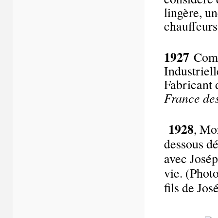
lingère, u
chauffeurs
1927
Comm
Industriel
Fabricant 
France des
1928
, Mo
dessous d
avec Josép
vie. (Phot
fils de Jo