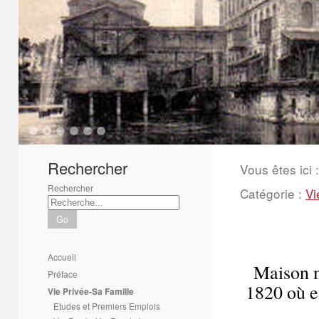
1
2
3
4
5
6
Rechercher
Vous êtes ici :
Rechercher
Catégorie :
Vi
Go
Accueil
Maison m
Préface
1820 où e
Vie Privée-Sa Famille
Etudes et Premiers Emplois