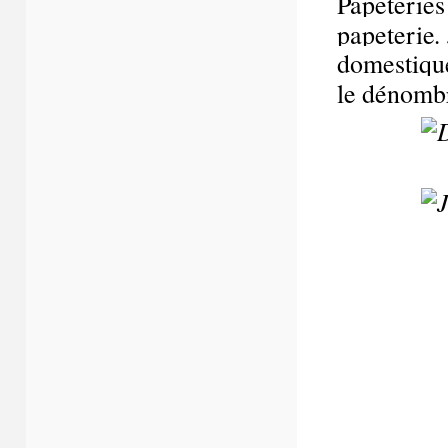
Papeteries
.
papeterie
domestique
le dénombr