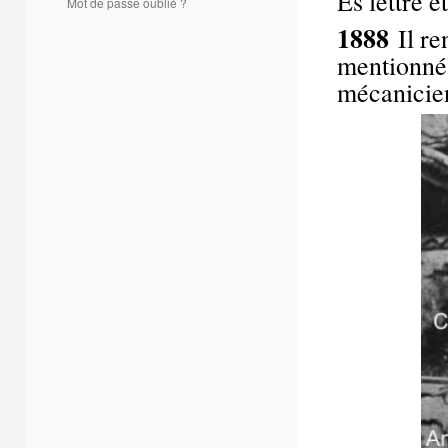
Es lettre e
Mot de passe oublié ?
1888
Il ren
mentionné 
mécanicien.