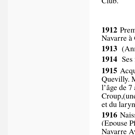
Club.
1912
Premi
Navarre à
1913
(Ann
1914
Ses f
1915
Acqu
Quevilly. 
l’âge de 7
Croup,(une 
et du laryn
1916
Nais
(Epouse Pf
Navarre A