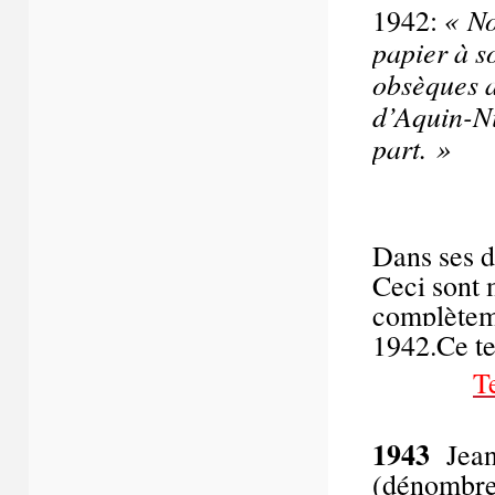
« No
1942:
papier à s
obsèques a
d’Aquin-Ni 
part. »
Dans ses d
Ceci sont 
complèteme
1942.Ce te
T
1943
Jean
(dénombrem