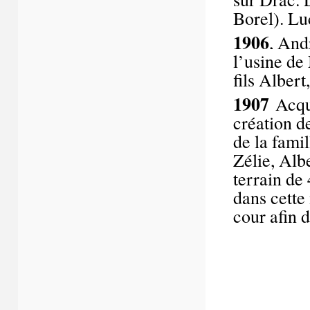
Borel). Lu
1906
, And
l’usine de
fils Alber
1907
Acqui
création d
de la fami
Zélie, Alb
terrain de 
dans cette
cour afin d