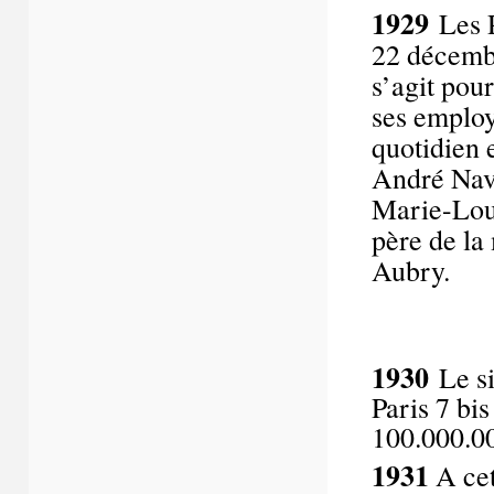
1929
Les P
22 décembr
s’agit pou
ses employé
quotidien 
André Nava
Marie-Loui
père de la 
Aubry.
1930
Le si
Paris 7 bi
100.000.0
1931
A cet