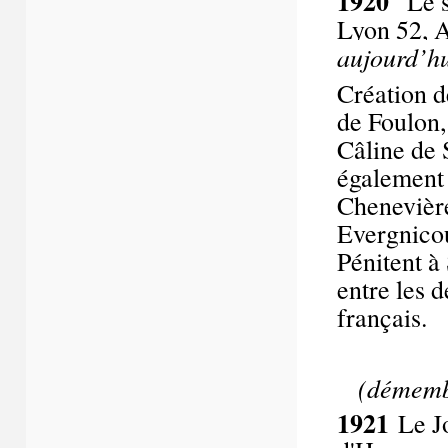
1920
Le s
Lyon 52, A
aujourd’h
Création d
de Foulon,
Câline de 
également 
Chenevières
Evergnicou
Pénitent à
entre les 
français.
(démembr
1921
Le J