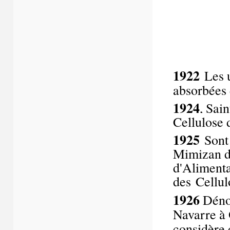
1922
Les u
absorbées 
1924
, Sai
Cellulose 
1925
Sont 
Mimizan da
d'Alimenta
des
Cellul
1926
Dénom
Navarre à O
considère 