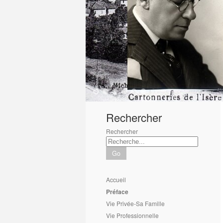
1
2
3
4
5
6
Rechercher
Rechercher
Go
Accueil
Préface
Vie Privée-Sa Famille
Vie Professionnelle