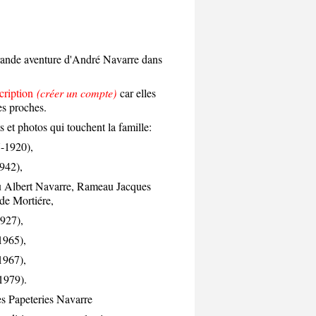
 grande aventure d'André Navarre dans
scription
(créer un compte)
car elles
es proches.
 et photos qui touchent la famille:
-1920),
942),
 Albert Navarre, Rameau Jacques
de Mortiére,
927),
1965),
1967),
1979).
es Papeteries Navarre